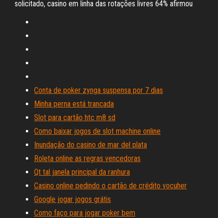
solicitado, casino em linha das rotações livres 64% afirmou
Conta de poker zynga suspensa por 7 dias
Minha perna está trancada
Slot para cartão htc m8 sd
Como baixar jogos de slot machine online
Inundação do casino de mar del plata
Roleta online as regras vencedoras
Qt tal janela principal da ranhura
Casino online pedindo o cartão de crédito vocuher
Google jogar jogos grátis
Como faço para jogar poker bem