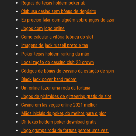
Regras do texas holdem poker uk
Club usa casino sem bônus de depósito
Eu preciso falar com alguém sobre jogos de azar
Jogos com jogo online
Como calcular a vitória teórica do slot
Imagens de jack russell preto e tan
Poker texas holdem ranking da mão
Localização do cassino club 23 crown
Códigos de bônus do cassino da estação de spin
Black jack cover band radom
Um online fazer uma roda da fortuna
Jogos de pirâmides de glitteering grátis de slot
Casino em las vegas online 2021 melhor
Mãos iniciais do poker, do melhor para o pior
Dh texas holdem poker download grátis
Jogo grumps roda da fortuna perder uma vez.