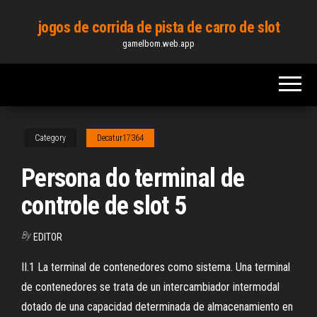
Skip
jogos de corrida de pista de carro de slot
to
gamelbom.web.app
the
content
Category
Decatur17364
Persona do terminal de
controle de slot 5
By
EDITOR
II.1 La terminal de contenedores como sistema. Una terminal
de contenedores se trata de un intercambiador intermodal
dotado de una capacidad determinada de almacenamiento en