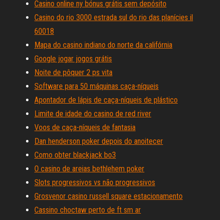
Casino online ny bónus grátis sem depósito
Casino do rio 3000 estrada sul do rio das planícies il
60018
Mapa do casino indiano do norte da califórnia
Google jogar jogos grátis
Noite de pôquer 2 ps vita
Software para 50 máquinas caça-níqueis
Apontador de lápis de caça-níqueis de plástico
Limite de idade do casino de red river
Voos de caça-níqueis de fantasia
Dan henderson poker depois do anoitecer
Como obter blackjack bo3
O casino de areias bethlehem poker
Slots progressivos vs não progressivos
Grosvenor casino russell square estacionamento
Cassino choctaw perto de ft sm ar