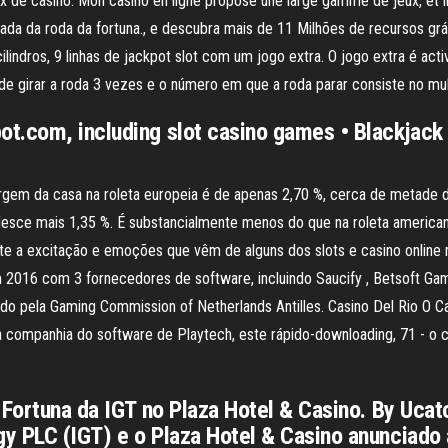
 de casino. Mon casino en ligne propose une large gamme de jeux, et il 
lada da roda da fortuna., e descubra mais de 11 Milhões de recursos gr
ilindros, 9 linhas de jackpot slot com um jogo extra. O jogo extra é ac
 de girar a roda 3 vezes e o número em que a roda parar consiste no mul
t.com, including slot casino games • Blackjack 
gem da casa na roleta europeia é de apenas 2,70 %, cerca de metade da
esce mais 1,35 %. É substancialmente menos do que na roleta americana
nte a excitação e emoções que vêm de alguns dos slots e casino online 
 2016 com 3 fornecedores de software, incluindo Saucify , Betsoft Gam
o pela Gaming Commission of Netherlands Antilles. Casino Del Rio O Ca
 companhia do software de Playtech, este rápido-downloading, 71 - o c
 Fortuna da IGT no Plaza Hotel & Casino. By Ucat
y PLC (IGT) e o Plaza Hotel & Casino anunciado 