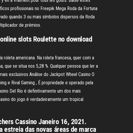
y en a vraiment pour tous les goûts. Baixe estes
áficos profissionais no Freepik Mega Roda da Fortuna
tivado quando 3 ou mais símbolos dispersos da Roda
tiplicador de prémios.
online slots Roulette no download
 roleta americana. Na roleta francesa, quer com a
, que se situa nos 5,28 %. Qualquer pessoa que ler a
mais exclusivos Análise do Jackpot Wheel Casino O
ing e Rival Gaming , É propriedade e operado pela
sino Del Rio é definitivamente um dos mais
asino do jogo é verdadeiramente um tropical
chers Cassino Janeiro 16, 2021.
a estreia das novas áreas de marca