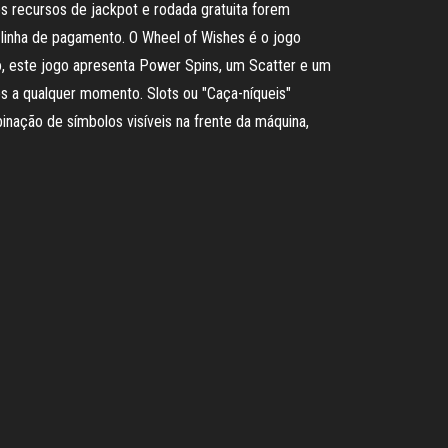
s recursos de jackpot e rodada gratuita forem
linha de pagamento. O Wheel of Wishes é o jogo
o, este jogo apresenta Power Spins, um Scatter e um
 a qualquer momento. Slots ou "Caça-níqueis"
nação de símbolos visíveis na frente da máquina,