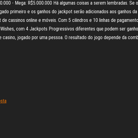
$50.000 - Mega: R$5.000.000 Há algumas coisas a serem lembradas. Se o
gado primeiro e os ganhos do jackpot serão adicionados aos ganhos da 
t de cassinos online e móveis. Com 5 cilindros e 10 linhas de pagament
Wishes, com 4 Jackpots Progressivos diferentes que podem ser ganhos
e casino, jogado por uma pessoa. O resultado do jogo depende da combi
osta