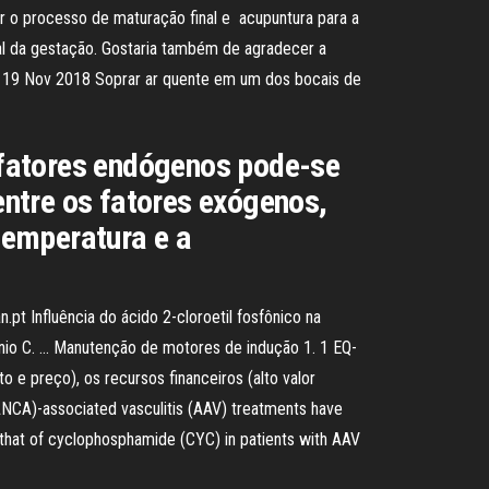
r o processo de maturação final e acupuntura para a
al da gestação. Gostaria também de agradecer a
s 19 Nov 2018 Soprar ar quente em um dos bocais de
 fatores endógenos pode-se
 entre os fatores exógenos,
 temperatura e a
t Influência do ácido 2-cloroetil fosfônico na
tonio C. … Manutenção de motores de indução 1. 1 EQ-
o e preço), os recursos financeiros (alto valor
ANCA)-associated vasculitis (AAV) treatments have
that of cyclophosphamide (CYC) in patients with AAV