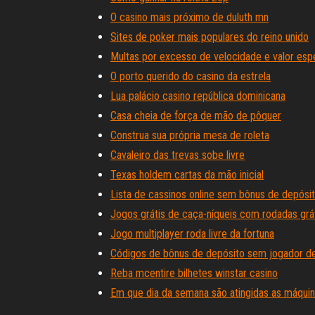
O casino mais próximo de duluth mn
Sites de poker mais populares do reino unido
Multas por excesso de velocidade e valor esp
O porto querido do casino da estrela
Lua palácio casino república dominicana
Casa cheia de força de mão de pôquer
Construa sua própria mesa de roleta
Cavaleiro das trevas sobe livre
Texas holdem cartas da mão inicial
Lista de cassinos online sem bônus de depósi
Jogos grátis de caça-níqueis com rodadas grá
Jogo multiplayer roda livre da fortuna
Códigos de bônus de depósito sem jogador d
Reba mcentire bilhetes winstar casino
Em que dia da semana são atingidas as máquin
Cassino vegas rush.mobi sem códigos de bôn