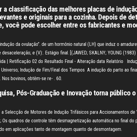
r a classificação das melhores placas de indução
levantes e originais para a cozinha. Depois de d
e, você pode escolher entre os fabricantes e m
ução da ovulação”. de um hormônio natural (LH) que induz o amadurecime
o de desaceleração; e (V):. Estágio final. [(JAWED; SKALNY; YOUNG (1983
 | Retificação 02 do Resultado Final - Alteração data Relatório Indu
o Universo; Indução de Fim/Final dos Tempos A indução do parto ao fin
 Nos bovinos, obtêm-se re- . 60.
uisa, Pós-Graduação e Inovação torna público o 
re a Selecção de Motores de Indução Trifásicos para Accionamentos de V
; Os quadros de controle têm desmagnetização automática no final do 
ado em aplicações tanto de montagem quanto de desmontagem.