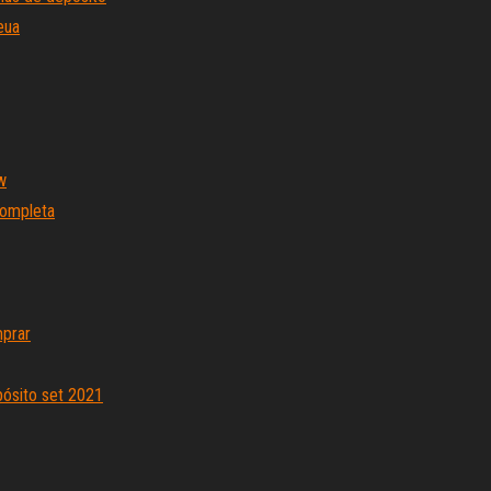
eua
w
completa
mprar
pósito set 2021