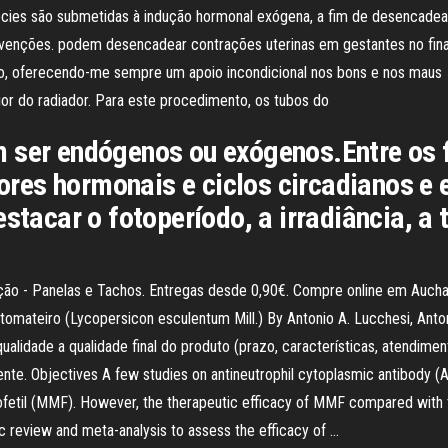
écies são submetidas à indução hormonal exógena, a fim de desencadea
ervenções. podem desencadear contrações uterinas em gestantes no fin
urso, oferecendo-me sempre um apoio incondicional nos bons e nos mau
rior do radiador. Para este procedimento, os tubos do
m ser endógenos ou exógenos.Entre os
teores hormonais e ciclos circadianos e
estacar o fotoperíodo, a irradiância, a
o - Panelas e Tachos. Entregas desde 0,90€. Compre online em Auchan.p
o tomateiro (Lycopersicon esculentum Mill.) By Antonio A. Lucchesi, An
alidade a qualidade final do produto (prazo, características, atendiment
nte. Objectives A few studies on antineutrophil cytoplasmic antibody (
fetil (MMF). However, the therapeutic efficacy of MMF compared with 
 review and meta-analysis to assess the efficacy of …