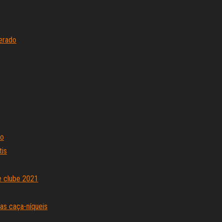
erado
to
tis
e clube 2021
as caça-níqueis
us de depósito 2021