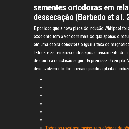
sementes ortodoxas em relaç
dessecação (Barbedo et al.
É por isso que a nova placa de indução Whirlpool fo
excelente tem a ver com mais do que apenas o result
em uma espira condutora é igual à taxa de magnético
leitões e as remanescentes após o nascimento do últi
de como a conclusão segue da premissa. Exemplo: "A
desenvolvimento flo- apenas quando a planta é induzi
Todos os royal ace casino sem códigos de bô