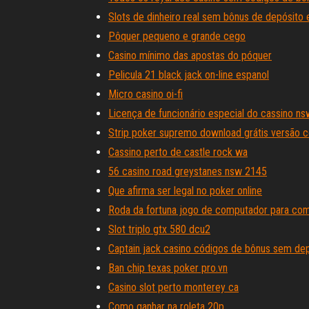
Slots de dinheiro real sem bônus de depósito 
Pôquer pequeno e grande cego
Casino mínimo das apostas do póquer
Pelicula 21 black jack on-line espanol
Micro casino oi-fi
Licença de funcionário especial do cassino ns
Strip poker supremo download grátis versão 
Cassino perto de castle rock wa
56 casino road greystanes nsw 2145
Que afirma ser legal no poker online
Roda da fortuna jogo de computador para co
Slot triplo gtx 580 dcu2
Captain jack casino códigos de bônus sem de
Ban chip texas poker pro.vn
Casino slot perto monterey ca
Como ganhar na roleta 20p