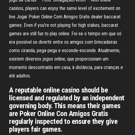
casinos, players can enjoy the same level of excitement on
live Jogar Poker Online Com Amigos Gratis dealer baccarat
games. Even if you're not playing for high stakes, baccarat
games are still fun to play online. Foi-se o tempo em que só
era possível se divertir entre os amigos com brincadeiras
como ciranda, pega-pega e esconde-esconde. Atualmente,
existem diversos jogos online, que proporcionam um
momento descontraído em casa, à distância, para crianças e
até adultos.
A reputable online casino should be
licensed and regulated by an independent
governing body. This means their games
are Poker Online Con Amigos Gratis
regularly inspected to ensure they give
players fair games.