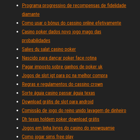
Programa progressivo de recompensas de fidelidade
diamante
Como usar o bônus do cassino online efetivamente
Casino poker dados novo jogo mago das
probabilidades
Salies du salat casino poker
Nascido para dançar poker face rotina
Pagar imposto sobre ganhos de poker uk
Jogos de slot igt para pc na melhor compra
Regras e regulamentos do cassino crown
Sorte águia casino passar águia texas
Download grátis de slot para android
Comissão de jogo do reino unido lavagem de dinheiro
Dh texas holdem poker download grátis
Jogos em linha livres do casino do snowquamie
Como jogar sims free play